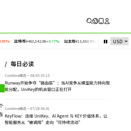
5%
比特币
¥463,542.86
+0.77%
以太坊
¥13,660.99
+2.06%
币安币
¥4,269.7
每日必读
？
Cointime精选
·
08/05 05:15
Runway开始争夺“路由层”：当AI竞争从模型能力转向智
能分配，UniKey的机会窗口正在打开
个
Cointime精选
·
07/28 06:41
当
KeyFlow：连接 UniKey、AI Agent 与 KEY 价值体系，让
智能服务从“被调用”走向“可持续流动”