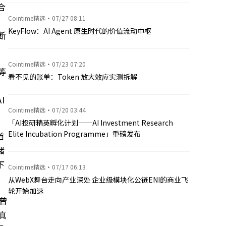
合
Cointime精选
·
07/27 08:11
KeyFlow：AI Agent 原生时代的价值流动中枢
断
Cointime精选
·
07/23 07:20
等
看不见的账单：Token 放大效应实测拆解
I
Cointime精选
·
07/20 03:44
「AI投研精英孵化计划——AI Investment Research
Elite Incubation Programme」重磅发布
首
储
下
Cointime精选
·
07/17 06:13
从WebX舞台走向产业深处 企业级模块化公链ENI的商业飞
轮开始加速
曾
真