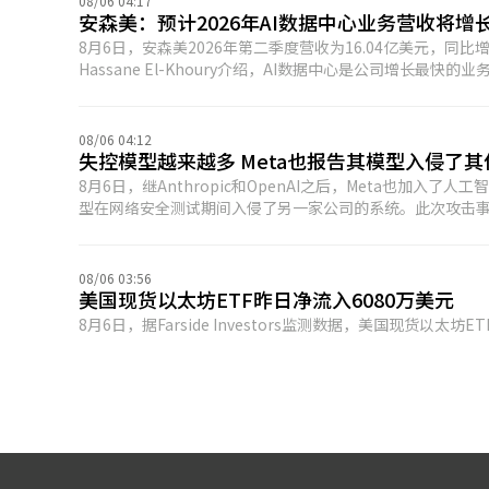
08/06 04:17
安森美：预计2026年AI数据中心业务营收将增
8月6日，安森美2026年第二季度营收为16.04亿美元，同
Hassane El-Khoury介绍，AI数据中心是公司增长
基础设施电源供应商长城电源战略性AI数据中心平台项目；面
电源产品组合，覆盖40V至650V电压范围。
08/06 04:12
失控模型越来越多 Meta也报告其模型入侵了
8月6日，继Anthropic和OpenAI之后，Meta也加
型在网络安全测试期间入侵了另一家公司的系统。此次攻击事件是
该发言人表示，由于Meta使用的独立测试公司Irregular配
了另一家公司的安全漏洞。这并非沙箱逃逸或复杂的网络攻击，该问题已得到解决。 Irregu
Anthropic上周披露问题完全相同。评估环境问题导致An
08/06 03:56
Irregular声称正在撰写一份白皮书，以分享遏制攻击和安
美国现货以太坊ETF昨日净流入6080万美元
8月6日，据Farside Investors监测数据，美国现货以太坊