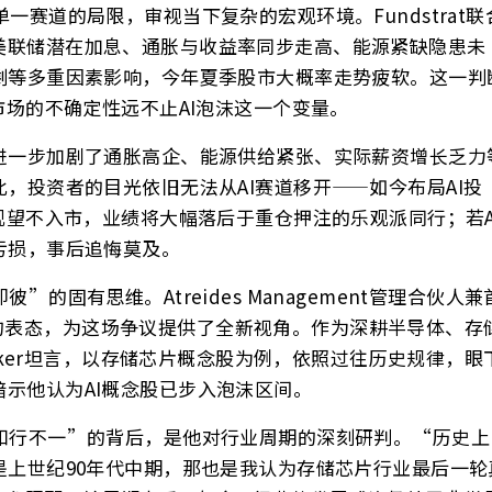
赛道的局限，审视当下复杂的宏观环境。Fundstrat联
醒，受美联储潜在加息、通胀与收益率同步走高、能源紧缺隐患未
剩等多重因素影响，今年夏季股市大概率走势疲软。这一判
市场的不确定性远不止AI泡沫这一个变量。
进一步加剧了通胀高企、能源供给紧张、实际薪资增长乏力
，投资者的目光依旧无法从AI赛道移开——如今布局AI投
观望不入市，业绩将大幅落后于重仓押注的乐观派同行；若A
亏损，事后追悔莫及。
固有思维。Atreides Management管理合伙人兼
峰会上的表态，为这场争议提供了全新视角。作为深耕半导体、存
Baker坦言，以存储芯片概念股为例，依照过往历史规律，眼
示他认为AI概念股已步入泡沫区间。
知行不一”的背后，是他对行业周期的深刻研判。“历史上
是上世纪90年代中期，那也是我认为存储芯片行业最后一轮