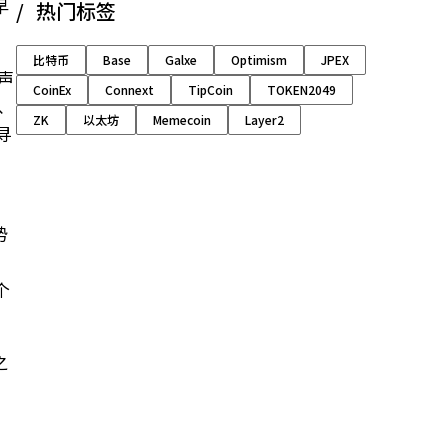
早
热门标签
比特币
Base
Galxe
Optimism
JPEX
声
CoinEx
Connext
TipCoin
TOKEN2049
、
ZK
以太坊
Memecoin
Layer2
寻
势
个
之
。