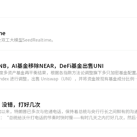
me
大模型SeedRealtime。
，AI基金移除NEAR，DeFi基金出售UNI
 2026 年第二季度多资产基金再平衡结果，根据各指数方法论调整旗下多只加密基金配
 Select Index 进行调整，出售 Uniswap（UNI），并将资金按现有基金成分比例
%、Ondo（ONDO）25.44%、Aave（AAVE）19.97%、Ethena（ENA
ontract
部分现有资产，并使用资金买入 BNB，使 BNB 成为该基金最大权重��产。截至 8 
7%、Solana（SOL）29.15%、Cardano（ADA）4.88%、
：没错，打好几次
基金（AI Fund）则出售 NEAR
席以来，特朗普已多次与他通电话，保持着总统与央行行长之间鲜有的沟
 8 月 3 日，该基金持仓包括 NEAR 31.35%、Bittensor（TAO）
）17.91%。
人工智能的快速崛起对经济的影响。” 此前美国财长贝森特点
成记者的速记员，比如《华尔街日报》的 Nick Timiraos（此前被称
为他们若没人喂料，就做不出真正的经济或货币政策分析。(金十)