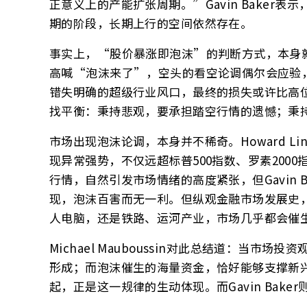
正意义上的产能扩张周期。”Gavin Baker
期的阶段，长期上行的空间依然存在。
事实上，“股价暴涨即泡沫”的判断方式，本身
高喊“泡沫来了”，空头的看空论调偶尔会应验
错失明确的超级行业风口，最终的损失或许比高
找平衡：秉持悲观，要承担踏空行情的遗憾；秉
市场出现泡沫论调，本身并不稀奇。Howard Li
现异常强势，不仅远超标普500指数、罗素200
行情，自然引发市场情绪的高度紧张，但Gavin
现，泡沫百害而无一利。但纵观金融市场发展史，
人电脑，还是铁路、运河产业，市场几乎都会催
Michael Mauboussin对此总结道：当
形成；而泡沫催生的海量资金，恰好能够支撑新
起，正是这一规律的生动体现。而Gavin Bak