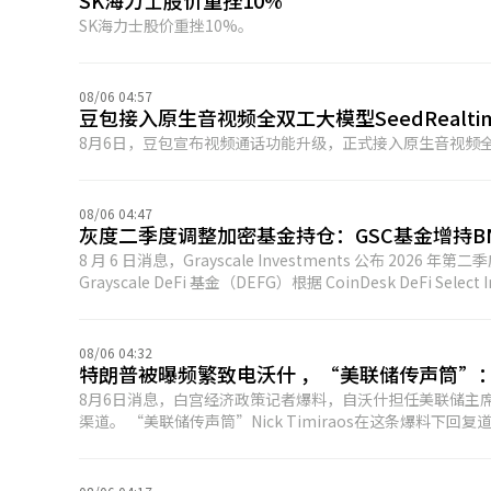
SK海力士股价重挫10%
SK海力士股价重挫10%。
08/06 04:57
豆包接入原生音视频全双工大模型SeedRealti
8月6日，豆包宣布视频通话功能升级，正式接入原生音视频全双工
08/06 04:47
灰度二季度调整加密基金持仓：GSC基金增持BNB
8 月 6 日消息，Grayscale Investments 公布
Grayscale DeFi 基金（DEFG）根据 CoinDesk DeFi
新配置。截至 8 月 3 日收盘，DEFG 基金持仓包括 UNI 34.16
12.19%、Curve（CRV）4.42% 以及 Lido DAO（LDO）3.82%。 Grayscale 智能合约基金（GSC）根据 CoinDesk Smart C
Platform Select Capped Index 调整组合，出售
08/06 04:32
3 日，GSC 基金持仓比例为 BNB 30.6%、以太坊（ETH）29.4
特朗普被曝频繁致电沃什 ，“美联储传声筒”
Hedera（HBAR）2.08%、Avalanche（AVAX）1.92%、Sui（SUI）1.9%。 Grayscale 去中心化 AI 
8月6日消息，白宫经济政策记者爆料，自沃什担任美联储主
Protocol（NEAR），并将资金重新配置至其他基金成分资产。截至
渠道。 “美联储传声筒”Nick Timiraos在这条爆料下回复道：“总统给沃什打电话的节奏时快时慢——有时几天之内打好几次，然后又
29.15%、Render（RENDER）21.59% 以及 Filecoin（FIL
会长时间不联系。特朗普就一系列问题向沃什征求意见，包括伊朗战争和
名Nick称，沃什执掌美联储期间的一大看点，就是看着那些伪装
“美联储传声筒”），沦落到只能报道美联储的幕后八卦，因