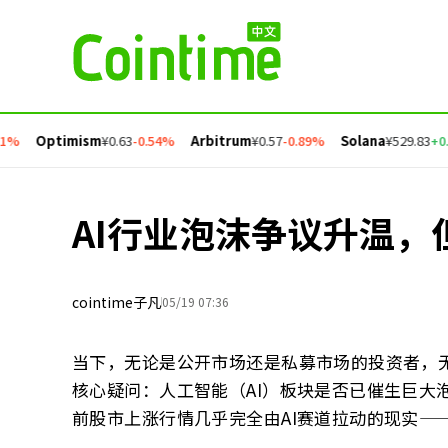
Optimism
¥0.63
-0.54%
Arbitrum
¥0.57
-0.89%
Solana
¥529.83
+0.03
AI行业泡沫争议升温
cointime子凡
05/19 07:36
当下，无论是公开市场还是私募市场的投资者，
核心疑问：人工智能（AI）板块是否已催生巨大
前股市上涨行情几乎完全由AI赛道拉动的现实—