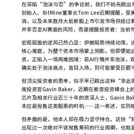
在深陷“泡沫与否”的争论前，我们不妨先跳出单一
创始人、BitMine董事长Tom Lee近期提
消，以及未来数月大批新股上市引发市场供给过
并非否定AI赛道的风险，而是提醒投资者：当前
宏观层面的逆风已然凸显：伊朗局势持续动荡，
核心难题，为整个资本市场蒙上阴影。但即便如此
资，正陷入一场两难困境：若AI行情并非泡沫，
确实处于泡沫高点，盲目入场，则可能蒙受巨额
但顶尖投资者的思考，似乎早已跳出这种“非此即彼”的
席投资官Gavin Baker，近期在索恩投资
芯片及相关行业近三十年的资深人士，Gavin 
本应是抛售这类股票的时机——这一表述，实则暗
但矛盾的是，他本人却在极力坚守持仓。这份“
出现过一次绝对不该抛售筹码的行业周期，也就