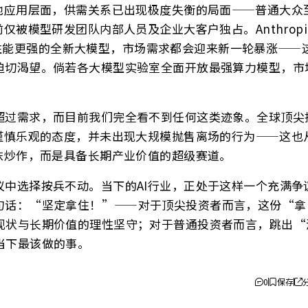
地应用层面，供需关系已出现极度失衡的局面——普通大众
仅被模型研发团队内部人员及企业大客户独占。Anthropi
每推出性能更强的全新大模型，市场需求都会迎来新一轮暴涨——
迫切渴望。倘若各大模型实验室全面开放最强算力模型，市
超过需求，而目前我们完全看不到任何这类迹象。全球顶尖
谨慎乐观的态度，并未出现大规模抛售离场的行为——这也
沫炒作，而是具备长期产业价值的超级赛道。
中选择按兵不动。当下的AI行业，正处于这样一个充满争
句话：“坚定拿住！”——对于顶尖投资者而言，这份“拿
现状与长期价值的理性坚守；对于普通投资者而言，跳出“
当下最该做的事。
0
保存