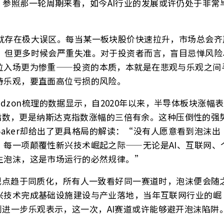
表示，参照那一轮周期来看，如今AI行业的发展或许仍处于非常
就存在极大误区。每当某一板块股价快速拉升，市场总会齐
，但更多时候会严重失准。对于投资者而言，盲目忌惮风险
位入场更为惨重——投资的本质，本就是在悲观与乐观之间
持乐观，要直面高位亏损的风险。
ndzon梳理的数据显示，自2020年以来，半导体板块涨幅表
0指数，更是纳斯达克指数涨幅的三倍有余。这种压倒性的强
 Baker却给出了更具格局的解读：“没有人愿意看到泡沫出
每一项颠覆性新兴技术崛起之际——无论是AI、互联网、
生泡沫，这是市场运行的必然规律。”
市场投资观点趋于同质化，所有人一致看好同一赛道时，泡沫便会随
兴技术完成基础设施建设与产业落地，当年互联网行业的崛
er则进一步乐观表示，这一次，AI赛道或许能够避开泡沫陷阱