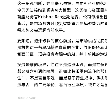
这一乐观判断，并非毫无依据。当前AI产业的落
今仍无法接触到顶尖AI大模型，这类核心资源目前
首席财务官Krishna Rao近期透露，公司
背后，是市场各方对顶尖智能算力与模型能力的
需求势必会远超当前水平。
要知道，泡沫破裂的核心前提，是市场供给彻底
资机构对于布局AI基建赛道的企业，依旧保持着
侧面印证，顶尖投资者眼中的AI，并非单纯的泡
投资最难的境界，往往不是追涨杀跌，而是在争议
却又蕴含机遇的阶段。正如比特币圈内流传的那
住”，不是盲目乐观，而是基于行业规律、供需
沫与否”的二元争论，看清行业本质，或许才是
首页
/
行业洞察