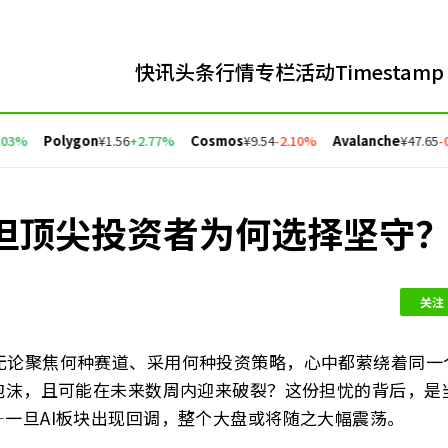
快讯
头条
行情
专栏
活动
Timestamp
%
Polygon
¥1.56
+2.77%
Cosmos
¥9.54
-2.10%
Avalanche
¥47.65
-0.0
，但顶尖投资者为何选择坚守
关注
无论聚焦何种赛道、采用何种投资策略，心中都萦绕着同一
泡沫，且可能在未来数周内迎来破裂？这份担忧的背后，是
—一旦AI板块出现回调，整个大盘或将随之大幅震荡。