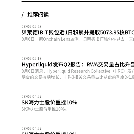
推荐阅读
08/06 05:23
贝莱德IBIT钱包近1日积累并提取5073.95枚BT
8月6日，据Onchain Lens监测，贝莱德IBIT钱包在过去一天内从
08/06 05:13
Hyperliquid发布Q2报告：RWA交易量占比升
8月6日消息，Hyperliquid Research Collective
续合约交易持续增长，HIP-3相关交易量占比从此前季度的1.8
平台总交易量近三分之一。 报告显示，Q2期间Hyperliquid生态获得更多传统金融关注，已有3只HYPE ETF开始交易，为无法直接托管
代币的机构投资者提供投资渠道。同时，Hyperliquid St
7.7%的HYPE供应量。 数据方面，HYPE在Q2上涨79%，创下76.90美元历史新高，而同期比特币下跌14%。Hyperliquid协议收入在4月
08/06 04:57
触底后恢复增长，季度末单月收入达到1.69亿美元，累计协议
SK海力士股价重挫10%
SK海力士股价重挫10%。
08/06 04:57