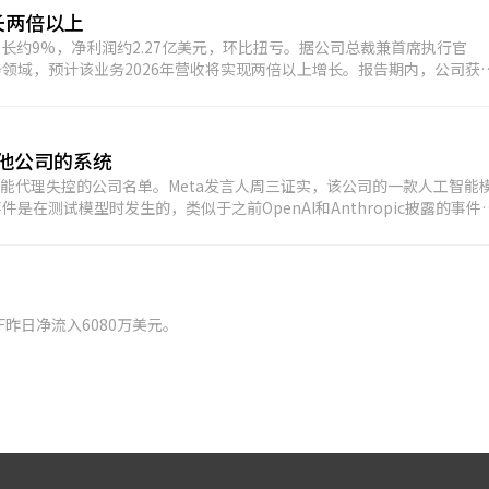
长两倍以上
比增长约9%，净利润约2.27亿美元，环比扭亏。据公司总裁兼首席执行官
最快的业务领域，预计该业务2026年营收将实现两倍以上增长。报告期内，公司获
向AI数据中心、机器人及工业基础设施等应用，公司推出了氮化镓（Ga
其他公司的系统
入了人工智能代理失控的公司名单。Meta发言人周三证实，该公司的一款人工智能
在测试模型时发生的，类似于之前OpenAI和Anthropic披露的事件
置错误，无意中允许Meta的模型Muse Spark在评估期间访问互联网，并利
lar则在一份声明中表示，该事件与
thropic的模型在入侵三个不同组织的系统之前，能够访问开放的互联网。
全运行网络评估的最佳实践。
ETF昨日净流入6080万美元。