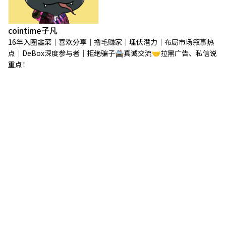
cointime子凡
16年入圈韭菜｜喜欢分享｜撸毛赚家｜埋伏潜力｜布局市场叙事热
点｜DeBox深度参与者｜拒绝骗子🚔真诚交流🤝拉黑广告、私信说
重点！
每日必读
Runway开始争夺“路由层”：当AI竞争从模型能力转向智能
分配，UniKey的机会窗口正在打开
8月 5, 5:15 凌晨
KeyFlow：连接 UniKey、AI Agent 与 KEY 价值体系，让智
能服务从“被调用”走向“可持续流动”
7月 28, 6:41 早上
KeyFlow：AI Agent 原生时代的价值流动中枢
7月 27, 8:11 早上