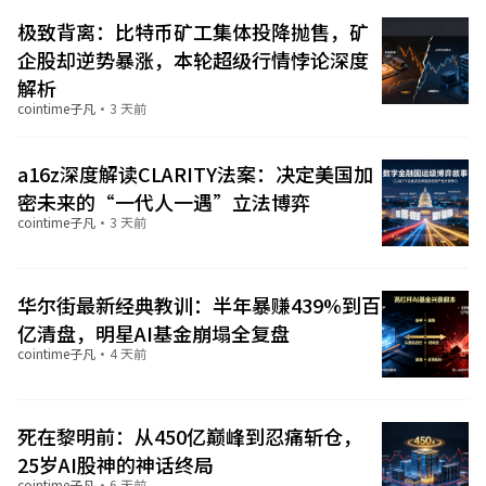
极致背离：比特币矿工集体投降抛售，矿
企股却逆势暴涨，本轮超级行情悖论深度
解析
cointime子凡
·
3 天前
a16z深度解读CLARITY法案：决定美国加
密未来的“一代人一遇”立法博弈
cointime子凡
·
3 天前
华尔街最新经典教训：半年暴赚439%到百
亿清盘，明星AI基金崩塌全复盘
cointime子凡
·
4 天前
死在黎明前：从450亿巅峰到忍痛斩仓，
25岁AI股神的神话终局
cointime子凡
·
6 天前