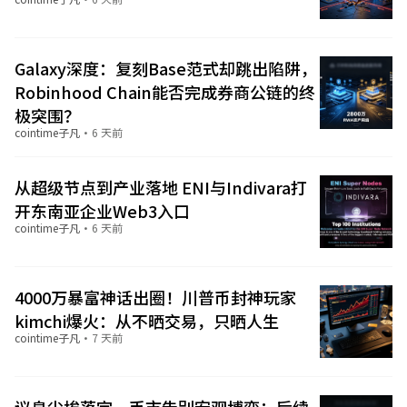
Galaxy深度：复刻Base范式却跳出陷阱，
Robinhood Chain能否完成券商公链的终
极突围？
cointime子凡
·
6 天前
从超级节点到产业落地 ENI与Indivara打
开东南亚企业Web3入口
cointime子凡
·
6 天前
4000万暴富神话出圈！川普币封神玩家
kimchi爆火：从不晒交易，只晒人生
cointime子凡
·
7 天前