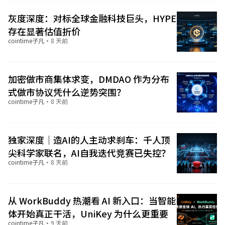
灰度深度：对标全球金融科技巨头，HYPE
存在显著估值折价
cointime子凡
·
8 天前
加密做市商集体求变，DMDAO 作为分布
式做市协议凭什么逆势突围？
cointime子凡
·
8 天前
独家深度｜造AI的人主动求刹车：千人顶
尖科学家联名，AI自我迭代竞赛已失控？
cointime子凡
·
8 天前
从 WorkBuddy 热潮看 AI 新入口：当智能
体开始真正干活，UniKey 为什么更重要
cointime子凡
·
9 天前