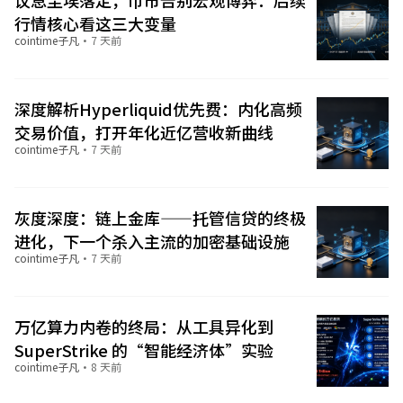
议息尘埃落定，币市告别宏观博弈：后续
行情核心看这三大变量
cointime子凡
·
7 天前
深度解析Hyperliquid优先费：内化高频
交易价值，打开年化近亿营收新曲线
cointime子凡
·
7 天前
灰度深度：链上金库——托管信贷的终极
进化，下一个杀入主流的加密基础设施
cointime子凡
·
7 天前
万亿算力内卷的终局：从工具异化到
SuperStrike 的“智能经济体”实验
cointime子凡
·
8 天前