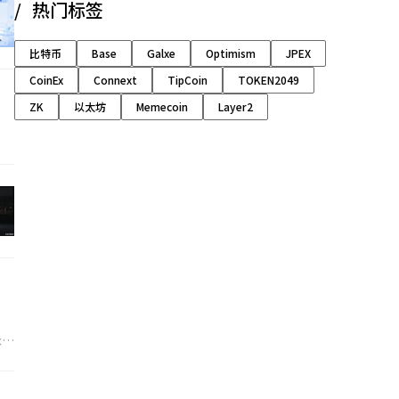
热门标签
比特币
Base
Galxe
Optimism
JPEX
CoinEx
Connext
TipCoin
TOKEN2049
ZK
以太坊
Memecoin
Layer2
，
承诺
多次