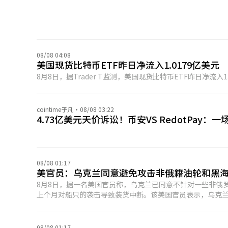
08/08 04:08
美国现货比特币ETF昨日净流入1.0179亿美元
8月8日，据Trader T监测，美国现货比特币ETF昨日净流入1
cointime子凡
·
08/08 03:22
4.73亿美元天价诉讼！币安VS RedotPay
08/08 01:17
美官员：乌克兰同意避免攻击非俄籍油轮和黑
8月8日，据一名美国官员称，乌克兰已同意不针对一些非俄
上个月对船只的袭击导致装货中断。该美国官员表示，乌克
是在美国高级政府领导人与乌克兰领导层举行会议后达成的
袭击发生在俄罗斯新罗西斯克的里海管道联盟终端附近，导致
08/08 01:17