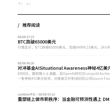
0
0
推荐阅读
08/08 07:19
BTC跌破65000美元
行情显示，BTC跌破65000美元，现报64999.23美元，2
08/08 06:26
对冲基金AISituational Awareness神秘
8月8日，据知情人士透露，前OpenAI研究员Leopold Aschen
一笔神秘4亿美元投资，对象是芯片制造初创公司Source 
公司进行了投资，但未透露具体公司名称。 《华尔街日报》此前报道称，投资接受方为Source Foundry。此次投资也揭开了Situational
Awareness这笔神秘资金部署的对象。
cointime子凡
·
08/08 05:10
重塑链上做市新秩序：当金融可预测性遇上 DM