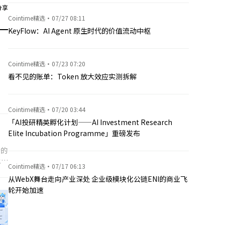
分享
Cointime精选
·
07/27 08:11
KeyFlow：AI Agent 原生时代的价值流动中枢
Cointime精选
·
07/23 07:20
看不见的账单：Token 放大效应实测拆解
Cointime精选
·
07/20 03:44
「AI投研精英孵化计划——AI Investment Research
Elite Incubation Programme」重磅发布
行的
上市
Cointime精选
·
07/17 06:13
从WebX舞台走向产业深处 企业级模块化公链ENI的商业飞
轮开始加速