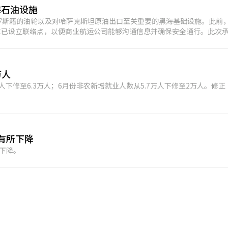
海石油设施
罗斯籍的油轮以及对哈萨克斯坦原油出口至关重要的黑海基础设施。此前
兰已设立联络点，以便商业航运公司能够沟通信息并确保安全通行。此次
，标志着可能在地区石油运输量增加方面迈出重要一步。此前，由于近期
该地区的活动大幅降温。(金十)
万人
人下修至6.3万人；6月份非农新增就业人数从5.7万人下修至2万人。修正
有所下降
下降。