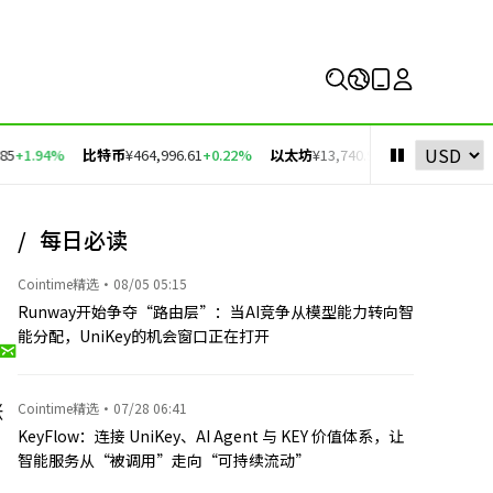
5
+1.94%
比特币
¥464,996.61
+0.22%
以太坊
¥13,740.99
+0.46%
币安币
¥
每日必读
Cointime精选
·
08/05 05:15
Runway开始争夺“路由层”：当AI竞争从模型能力转向智
能分配，UniKey的机会窗口正在打开
涨
Cointime精选
·
07/28 06:41
KeyFlow：连接 UniKey、AI Agent 与 KEY 价值体系，让
智能服务从“被调用”走向“可持续流动”