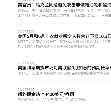
美官员：乌克兰同意避免攻击非俄籍油轮和黑
8月8日，据一名美国官员称，乌克兰已同意不针对一些非俄
上个月对船只的袭击导致装货中断。该美国官员表示，乌克
是在美国高级政府领导人与乌克兰领导层举行会议后达成的
袭击发生在俄罗斯新罗西斯克的里海管道联盟终端附近，导致
08/07 12:36
美国5月和6月非农就业新增人数合计下修10.3
8月7日，美国劳工统计局：5月份非农新增就业人数从12.9万
后，5月和6月新增就业人数合计较修正前低10.3万人。
08/07 12:36
美国利率期货市场对美联储9月加息的预期概率
8月7日，美国利率期货市场对美联储9月加息的预期概率有所
08/07 12:36
纽约期金站上4400美元/盎司
纽约期金站上4400美元/盎司，日内涨2.36%。