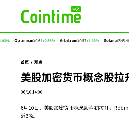
.93%
Optimism
¥0.64
+2.53%
Arbitrum
¥0.57
+1.88%
Solana
¥545.46
+
首页
/
观点
美股加密货币概念股拉
06/10 14:00
6月10日，美股加密货币概念股盘初拉升，Robinhood
近3%。