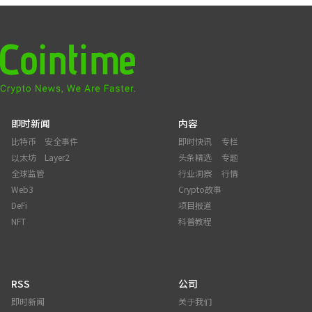
即时新闻
内容
比特币
安全事件
即时快讯
专栏
以太坊
Layer2
头条精选
专题
全球监管
行业洞察
行情
Web3
Crypto故事
DeFi
项目报道
NFT
科普教程
RSS
公司
即时新闻
关于我们