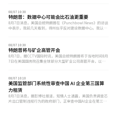
08/07 10:30
特朗普：数据中心可能会比石油更重要
8月7日消息，美国总统特朗普在《Punchbowl News》的访谈
中表示，我前几天看到，得州似乎反对建设数据中心。我认为
这是一个错误。我并不是在表明立场——我只是觉得这是一个
错误，因为还有其他社区希望建设数据中心。当一个社区愿意
接纳数据中心时，这意味着会有大量资金流入这个社区。 我并
08/07 10:30
不觉得它们难看。我看到的一些数据中心，是我见过的最不可
特朗普将与矿企高管开会
思议的建筑。 它们对经济非常重要。如果得州对数据中心说
8月7日，据CCTV国际时讯，美国总统特朗普将于当地时间8月
“不”，这是一种错误，因为数据中心可能会比石油更重要。
7日在美国国务院召集全球部分大型矿业公司高管开会，以期
采取行动，“保障美国及盟友的关键矿产供应”。路透社的报
道称，美国现正急需关键矿产来补充对伊朗战事期间耗损的武
器库存。在长达5个多月的对伊朗战争中，美军大量消耗了精
08/07 10:10
确制导导弹与防空拦截弹。美国国防官员和议员均警告称，鉴
美国监管部门系统性审查中国 AI 企业第三国算
于现有产能受限，补充部分库存可能将耗时数年——尽管特朗
力租赁
普政府对所谓“弹药库存严重短缺”的报道予以否认。 据五角
8月7日消息，据彭博社报道，知情人士透露，美国负责调查芯
大楼官员及防务企业透露，稀土、钨、锗、钪等矿产的供应，
片出口管制违规行为的政府部门，正审查中国AI企业在第三国
对制造精确制导导弹、战斗机、装甲车辆、红外传感器及其他
租用算力以获取英伟达先进芯片的行为。
先进武器系统必不可少。预计出席的业界巨头包括全球矿业巨
头力拓集团、澳大利亚必和必拓公司、美国自由港-麦克莫兰铜