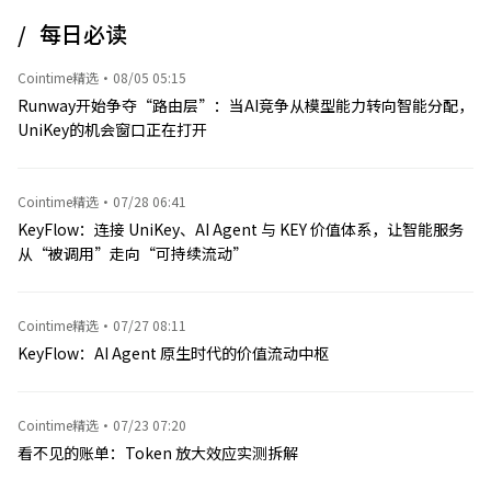
金公司、美国芒廷山口材料公司、美国稀土公司、美国能源燃
料公司以及加拿大金属公司等。据消息人士称，特朗普政府计
每日必读
划宣布多项交易与谅解备忘录。
Cointime精选
·
08/05 05:15
Runway开始争夺“路由层”：当AI竞争从模型能力转向智能分配，
UniKey的机会窗口正在打开
Cointime精选
·
07/28 06:41
KeyFlow：连接 UniKey、AI Agent 与 KEY 价值体系，让智能服务
从“被调用”走向“可持续流动”
Cointime精选
·
07/27 08:11
KeyFlow：AI Agent 原生时代的价值流动中枢
Cointime精选
·
07/23 07:20
看不见的账单：Token 放大效应实测拆解