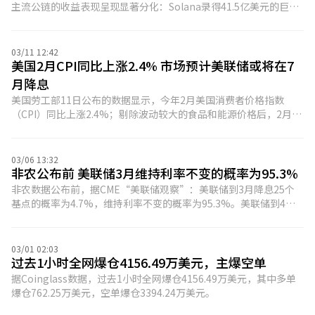
主流公链的收益表现呈现显著分化：Solana录得41.5亿美元的巨额
净亏损，以太坊净亏损16.2亿美元，而波场（Tron）凭借6.24亿美
元的收入成功覆盖通胀成本，成为唯一实现盈利与代币通缩的主流
公链。
03/11 12:42
美国2月CPI同比上涨2.4% 市场预计美联储或将在7
月降息
美国劳工部11日公布的数据显示，今年2月美国消费者价格指数
（CPI）同比上涨2.4%；剔除波动较大的食品和能源价格后，2月核
心CPI同比上涨2.5%。分析人士指出，这份数据反映的是中东爆发
军事冲突前的美国通胀状况，考虑到近期国际油价一度飙升，且霍
尔木兹海峡仍处于封锁当中，目前尚无法排除美国通胀压力反弹的
03/06 13:32
风险。即便近期已公布的非农数据大幅低于预期，市场仍预计美联
非农公布前 美联储3月维持利率不变的概率为95.3%
储或将在今年7月才会再次降息。
非农数据公布前，据CME“美联储观察”：美联储到3月降息25个
基点的概率为4.7%，维持利率不变的概率为95.3%。美联储到4月
累计降息25个基点的概率14%，维持利率不变的概率为85.5%，累
计降息50个基点的概率为0.5%。到6月累计降息25个基点的概率为
31.5%。
03/01 02:03
过去1小时全网爆仓4156.49万美元，主爆空单
据Coinglass数据，过去1小时全网爆仓4156.49万美元，其中多单
爆仓762.25万美元，空单爆仓3394.24万美元。