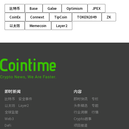
比特币
Base
Galxe
Optimism
JPEX
CoinEx
Connext
TipCoin
TOKEN2049
ZK
以太坊
Memecoin
Layer2
即时新闻
内容
比特币
安全事件
即时快讯
专栏
以太坊
Layer2
头条精选
专题
全球监管
行业洞察
行情
Web3
Crypto故事
DeFi
项目报道