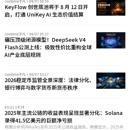
cointime子凡
·
08/07 06:50
KeyFlow 创世底池将于 8 月 12 日开
启，打通 UniKey AI 生态价值结算
cointime子凡
·
08/07 05:27
碾压顶级闭源模型！DeepSeek V4
Flash公测上线：极致性价比重构全球
AI产业底层规则
cointime子凡
·
08/07 03:17
2026稳定币监管全景深度：法律分化、
银行博弈与数字货币新货币秩序
03/11 14:34
2025年主流公链的收益表现呈现显著分化：Solana
录得41.5亿美元的巨额净亏损
数据分析机构Kaiko发布2025年公链收益报告，数据显示，2025年