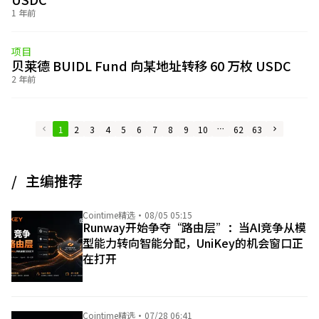
1 年前
项目
贝莱德 BUIDL Fund 向某地址转移 60 万枚 USDC
2 年前
1
2
3
4
5
6
7
8
9
10
62
63
主编推荐
Cointime精选
·
08/05 05:15
Runway开始争夺“路由层”：当AI竞争从模
型能力转向智能分配，UniKey的机会窗口正
在打开
Cointime精选
·
07/28 06:41