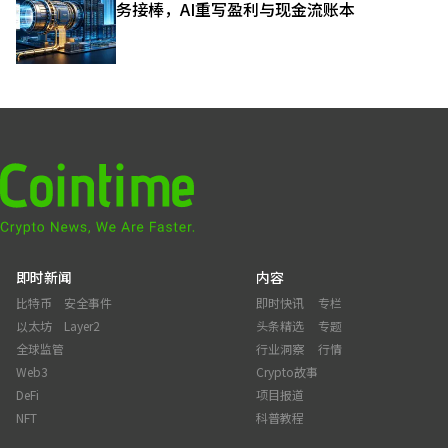
务接棒，AI重写盈利与现金流账本
即时新闻
内容
比特币
安全事件
即时快讯
专栏
以太坊
Layer2
头条精选
专题
全球监管
行业洞察
行情
Web3
Crypto故事
DeFi
项目报道
NFT
科普教程