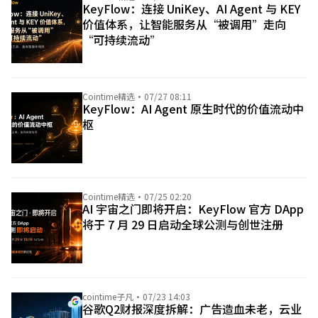
KeyFlow：连接 UniKey、AI Agent 与 KEY
价值体系，让智能服务从“被调用”走向
“可持续流动”
Cointime精选
·
07/27 08:11
KeyFlow：AI Agent 原生时代的价值流动中
枢
Cointime精选
·
07/25 02:20
AI 宇宙之门即将开启：KeyFlow 官方 DApp
将于 7 月 29 日启动全球公测与创世注册
cointime子凡
·
07/23 14:03
谷歌Q2财报深度拆解：广告造血未老，云业