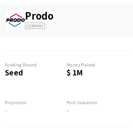
Prodo
COMPANY
Funding Round
Money Raised
Seed
$ 1M
Propotion
Post Valuation
-
-