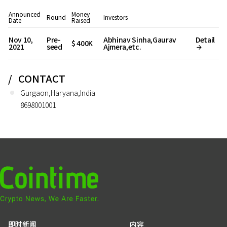
Announced
Money
Round
Investors
Date
Raised
Nov 10,
Pre-
Abhinav Sinha,Gaurav
Detail
$ 400K
2021
seed
Ajmera,etc.
CONTACT
Gurgaon,Haryana,India
8698001001
即时新闻
内容