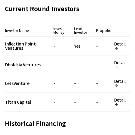
Current Round Investors
Invest
Lead
Investor Name
Propotion
Money
Investor
Inflection Point
Detail
-
Yes
-
Ventures
Detail
Dholakia Ventures
-
-
-
Detail
LetsVenture
-
-
-
Detail
Titan Capital
-
-
-
Historical Financing