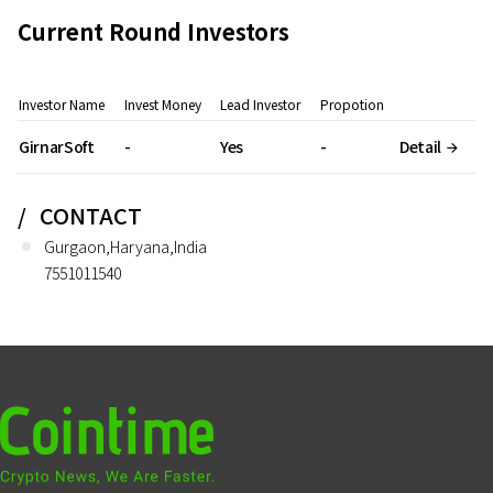
Current Round Investors
Investor Name
Invest Money
Lead Investor
Propotion
GirnarSoft
-
Yes
-
Detail
CONTACT
Gurgaon,Haryana,India
7551011540